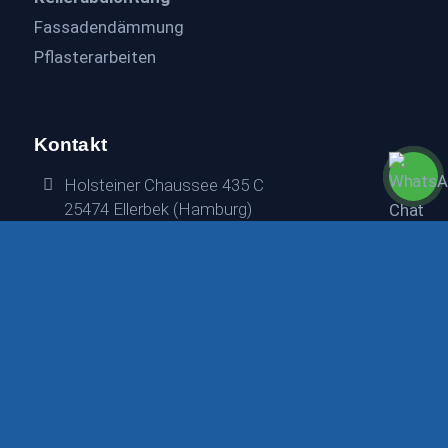
Fassadendämmung
Pflasterarbeiten
Kontakt
Holsteiner Chaussee 435 C
25474 Ellerbek (Hamburg)
040 / 228 66 450
0171 / 697 98 48
info@hamburg-bau-sanierung.de
© 2026
hamburg-bau-sanierung.de
Impressum
Datenschutz